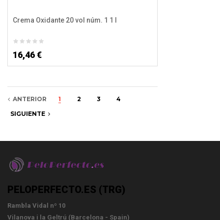
Crema Oxidante 20 vol núm. 1 1 l
16,46 €
ANTERIOR
1
2
3
4
SIGUIENTE
PELOPERFECTO.ES (TRG)
Rambla Vidal nº 10
Vilanova i la Geltrú (Barcelona - Spain)