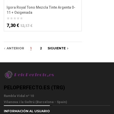
Igora Royal Tono Mezcla Tinte Argenta 0-
11 + Oxigenada
7,30 €
12,17 €
ANTERIOR
1
2
SIGUIENTE
PELOPERFECTO.ES (TRG)
Rambla Vidal nº 10
Vilanova i la Geltrú (Barcelona - Spain)
INFORMACIÓN AL USUARIO