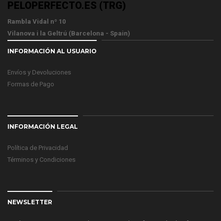
PELOPERFECTO.ES (TRG)
Rambla Vidal nº 10
Vilanova i la Geltrú (Barcelona - Spain)
INFORMACIÓN AL USUARIO
Envíos y Devoluciones
Formas de Pago
INFORMACIÓN LEGAL
Política de Privacidad
Términos y Condiciones
NEWSLETTER