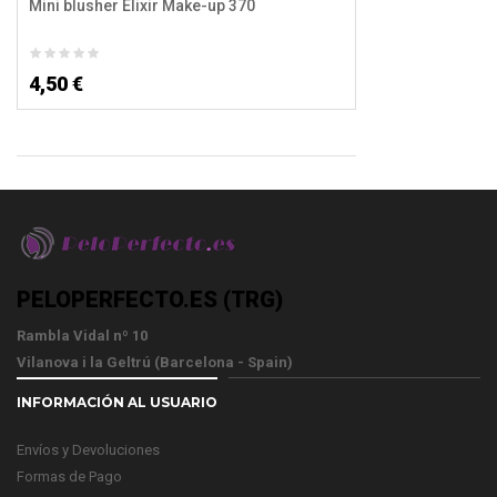
Mini blusher Elixir Make-up 370
4,50 €
PELOPERFECTO.ES (TRG)
Rambla Vidal nº 10
Vilanova i la Geltrú (Barcelona - Spain)
INFORMACIÓN AL USUARIO
Envíos y Devoluciones
Formas de Pago