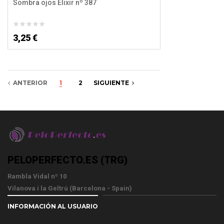
Sombra ojos Elixir nº 387
3,25 €
ANTERIOR
1
2
SIGUIENTE
PELOPERFECTO.ES (TRG)
Rambla Vidal nº 10
Vilanova i la Geltrú (Barcelona - Spain)
INFORMACIÓN AL USUARIO