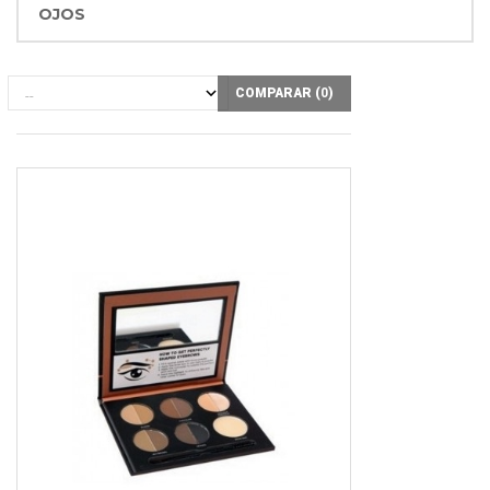
OJOS
COMPARAR (
0
)