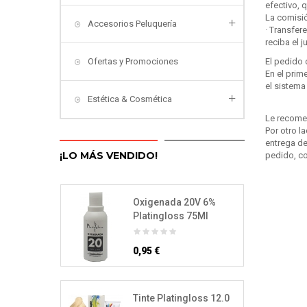
efectivo, 
La comisió
Accesorios Peluquería
· Transfer
reciba el 
Ofertas y Promociones
El pedido 
En el prim
el sistema
Estética & Cosmética
Le recome
Por otro l
entrega de
¡LO MÁS VENDIDO!
pedido, c
Oxigenada 20V 6%
Platingloss 75Ml
0,95 €
Tinte Platingloss 12.0