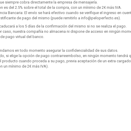
que siempre cobra directamente la empresa de mensajería.
n es del 2.5% sobre el total de la compra, con un mínimo de 2€ más IVA.
encia Bancaria: El envío se hará efectivo cuando se verifique el ingreso en cu
justificante de pago del mismo (puede remitirlo a info@peloperfecto.es).
caducará a los 5 días de la confirmación del mismo si no se realiza el pago.
er caso, nuestra compañía no almacena ni dispone de acceso en ningún moment
 de pago virtual del banco.
ndamos en todo momento asegurar la confidencialidad de sus datos.
ado, si elige la opción de pago contrarreembolso, en ningún momento tendrá q
l producto cuando proceda a su pago, previa aceptación de un extra cargado 
on un mínimo de 2€ más IVA).