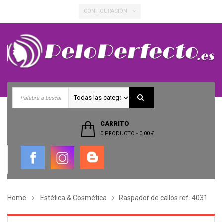
CONFIGURACIÓN
Toggle
navigation
CARRITO
0 PRODUCTO
-
0,00 €
Home
Estética & Cosmética
Raspador de callos ref. 4031